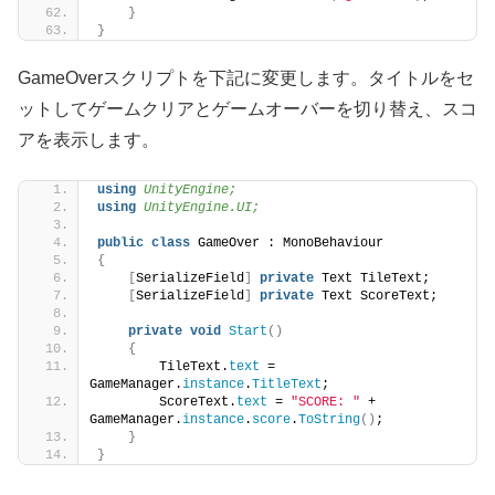
}
}
GameOverスクリプトを下記に変更します。タイトルをセ
ットしてゲームクリアとゲームオーバーを切り替え、スコ
アを表示します。
using 
UnityEngine;
using 
UnityEngine.UI;
public
class
 GameOver : MonoBehaviour
{
[
SerializeField
]
private
 Text TileText;
[
SerializeField
]
private
 Text ScoreText;
private
void
Start
()
{
        TileText.
text
 = 
GameManager.
instance
.
TitleText
;
        ScoreText.
text
 = 
"SCORE: "
 + 
GameManager.
instance
.
score
.
ToString
()
;
}
}