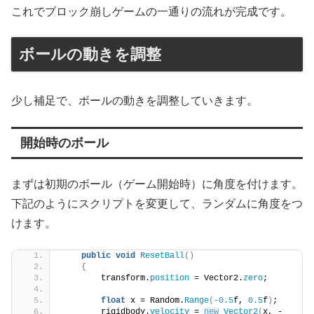
これでブロック崩しゲームの一通りの流れが完成です。
ボールの動きを調整
少し補足で、ボールの動きを調整していきます。
開始時のボール
まずは初期のボール（ゲーム開始時）に角度を付けます。
下記のようにスクリプトを変更して、ランダムに角度をつ
けます。
public
void
ResetBall
()
{
        transform.
position
 = Vector2.
zero
;
float
 x = Random.
Range
(
-0.5
f, 
0.5
f
)
;
        rigidbody.
velocity
 = 
new
Vector2
(
x, -