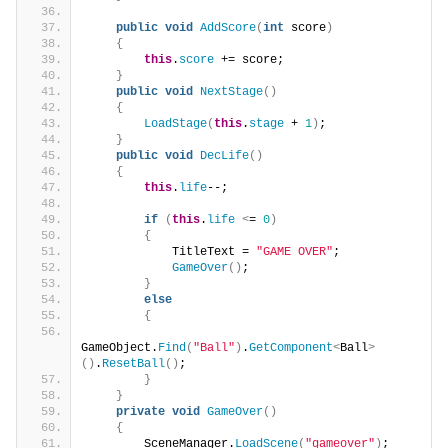
public
void
AddScore
(
int
 score
)
{
this
.
score
 += score;
}
public
void
NextStage
()
{
LoadStage
(
this
.
stage
 + 
1
)
;
}
public
void
DecLife
()
{
this
.
life
--;
if
(
this
.
life
<
= 
0
)
{
            TitleText = 
"GAME OVER"
;
GameOver
()
;
}
else
{
GameObject.
Find
(
"Ball"
)
.
GetComponent
<
Ball
>
()
.
ResetBall
()
;
}
}
private
void
GameOver
()
{
        SceneManager.
LoadScene
(
"gameover"
)
;