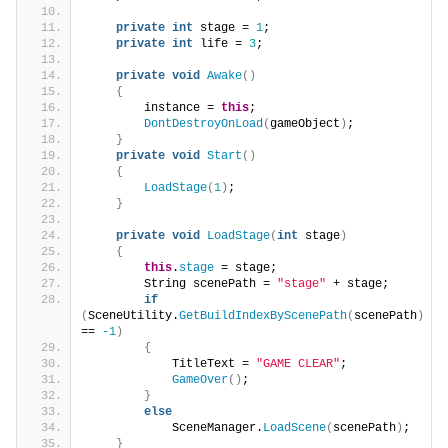
private
int
 stage = 
1
;
private
int
 life = 
3
;
private
void
Awake
()
{
        instance = 
this
;
DontDestroyOnLoad
(
gameObject
)
;
}
private
void
Start
()
{
LoadStage
(
1
)
;
}
private
void
LoadStage
(
int
 stage
)
{
this
.
stage
 = stage;
        String scenePath = 
"stage"
 + stage;
if
(
SceneUtility.
GetBuildIndexByScenePath
(
scenePath
)
== 
-1
)
{
            TitleText = 
"GAME CLEAR"
;
GameOver
()
;
}
else
            SceneManager.
LoadScene
(
scenePath
)
;
}