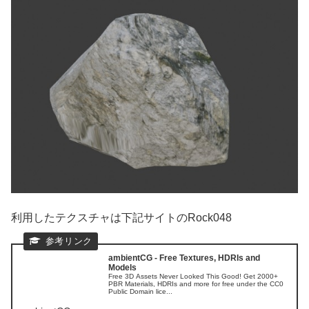
利用したテクスチャは下記サイトのRock048
ambientCG - Free Textures, HDRIs and
Models
Free 3D Assets Never Looked This Good! Get 2000+
PBR Materials, HDRIs and more for free under the CC0
Public Domain lice...