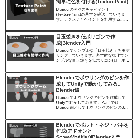
簡単に色を付ける(TexturePaint)
Blenderのテクスチャペイント
(TexturePaint)の基本を確認していきま
す。テクスチャペイントを利用すること
で3Dオブジェクトに色を付けたり、絵を
描いたりすることが簡単にできます。ま
ずはテクスチャペイントとはどういうも
目玉焼きを低ポリゴンで作
Blender
のなのかを見ていきます。
成|Blender入門
Blenderでシンプルな「目玉焼き」をモデ
リングしていきます。基本的な操作でシ
ンプルな目玉焼きを低ポリゴン(ローポリ
ゴン)で作成してます。比較的初心者向け
の内容で、基本的な操作で作成していま
す。
Blenderでボウリングのピンを作
Blender
成してUnityで動かしてみる。
Blender編
Blenderでボウリングのピンを作成して
Unityで動かしてみます。Part1では
Blender編としてボウリングのピンの3D
オブジェクトを作成していきます。
Blenderでボルト・ネジ・バネを
Blender
作成(アドオンと
ScrewModifier)|Blender入門