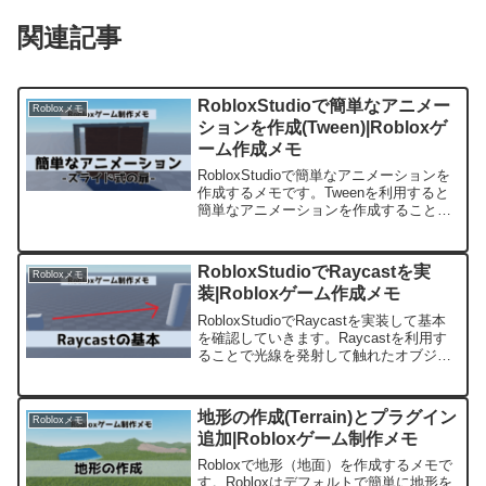
関連記事
RobloxStudioで簡単なアニメー
Robloxメモ
ションを作成(Tween)|Robloxゲ
ーム作成メモ
RobloxStudioで簡単なアニメーションを
作成するメモです。Tweenを利用すると
簡単なアニメーションを作成することが
出来ます。サンプルとしてスライド式ド
アの開閉を作成しています。
RobloxStudioでRaycastを実
Robloxメモ
装|Robloxゲーム作成メモ
RobloxStudioでRaycastを実装して基本
を確認していきます。Raycastを利用す
ることで光線を発射して触れたオブジェ
クトを検知します。
地形の作成(Terrain)とプラグイン
Robloxメモ
追加|Robloxゲーム制作メモ
Robloxで地形（地面）を作成するメモで
す。Robloxはデフォルトで簡単に地形を