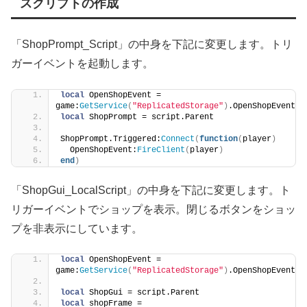
スクリプトの作成
「ShopPrompt_Script」の中身を下記に変更します。トリ
ガーイベントを起動します。
local
 OpenShopEvent = 
game:
GetService
(
"ReplicatedStorage"
)
.OpenShopEvent
local
 ShopPrompt = script.Parent
ShopPrompt.Triggered:
Connect
(
function
(
player
)
  OpenShopEvent:
FireClient
(
player
)
end
)
「ShopGui_LocalScript」の中身を下記に変更します。ト
リガーイベントでショップを表示。閉じるボタンをショッ
プを非表示にしています。
local
 OpenShopEvent = 
game:
GetService
(
"ReplicatedStorage"
)
.OpenShopEvent
local
 ShopGui = script.Parent
local
 shopFrame = 