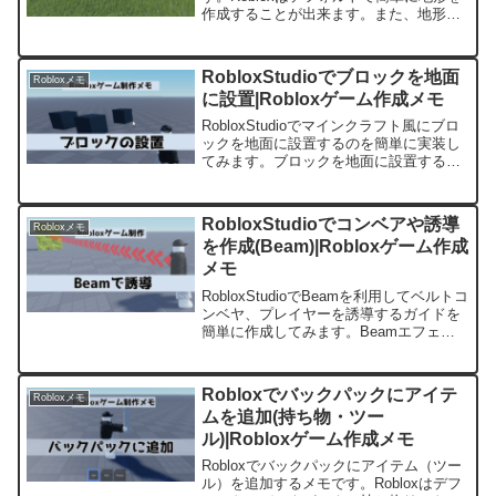
作成することが出来ます。また、地形作
成に役立つ「ParttoTerrain」のプラグイ
ンを導入してみます。
RobloxStudioでブロックを地面
Robloxメモ
に設置|Robloxゲーム作成メモ
RobloxStudioでマインクラフト風にブロ
ックを地面に設置するのを簡単に実装し
てみます。ブロックを地面に設置する基
本に重点を置いています、ローカルスク
リプトでブロック生成位置を決めて、ス
クリプトで設置しています。
RobloxStudioでコンベアや誘導
Robloxメモ
を作成(Beam)|Robloxゲーム作成
メモ
RobloxStudioでBeamを利用してベルトコ
ンベヤ、プレイヤーを誘導するガイドを
簡単に作成してみます。Beamエフェク
トを利用することでさまざまな基本の効
果を作成することが出来ます。
Robloxでバックパックにアイテ
Robloxメモ
ムを追加(持ち物・ツー
ル)|Robloxゲーム作成メモ
Robloxでバックパックにアイテム（ツー
ル）を追加するメモです。Robloxはデフ