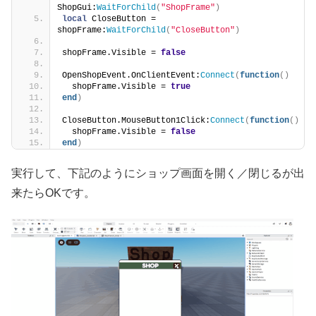
ShopGui:
WaitForChild
(
"ShopFrame"
)
local
 CloseButton = 
shopFrame:
WaitForChild
(
"CloseButton"
)
shopFrame.Visible = 
false
OpenShopEvent.OnClientEvent:
Connect
(
function
()
  shopFrame.Visible = 
true
end
)
CloseButton.MouseButton1Click:
Connect
(
function
()
  shopFrame.Visible = 
false
end
)
実行して、下記のようにショップ画面を開く／閉じるが出
来たらOKです。