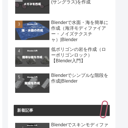
(サングラス)を作成
Blenderで水面・海を簡単に
作成（海洋モディファイア
ー・ノイズテクスチ
ャ）|Blender
低ポリゴンの岩を作成（ロ
ーポリゴンロック）
【Blender入門】
Blenderでシンプルな階段を
作成|Blender
新着記事
Blenderでスキンモディファ