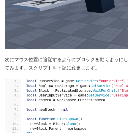
次にマウス位置に追従するようにブロックを動くようにし
てみます。スクリプトを下記に変更します。
local
 RunService = game:
GetService
(
"RunService"
)
local
 ReplicatedStorage = game:
GetService
(
"Replicat
local
 Block = ReplicatedStorage:
WaitForChild
(
"Block
local
 UserInputService = game:
GetService
(
"UserInput
local
 camera = workspace.CurrentCamera
local
 newBlock = 
nil
local
function
BlockSpawn
()
  newBlock = Block:
Clone
()
  newBlock.Parent = workspace