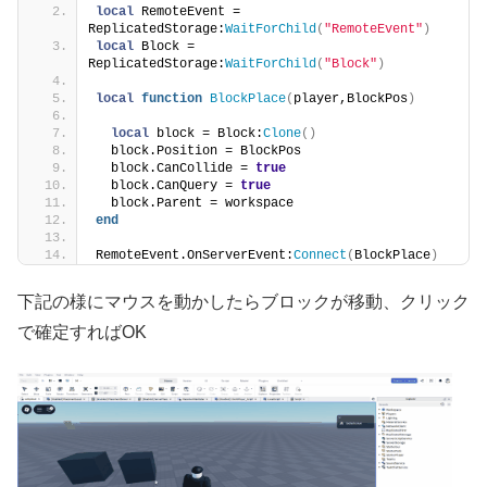
local
 RemoteEvent = 
ReplicatedStorage:
WaitForChild
(
"RemoteEvent"
)
local
 Block = 
ReplicatedStorage:
WaitForChild
(
"Block"
)
local
function
BlockPlace
(
player,BlockPos
)
local
 block = Block:
Clone
()
  block.Position = BlockPos
  block.CanCollide = 
true
  block.CanQuery = 
true
  block.Parent = workspace
end
RemoteEvent.OnServerEvent:
Connect
(
BlockPlace
)
下記の様にマウスを動かしたらブロックが移動、クリック
で確定すればOK