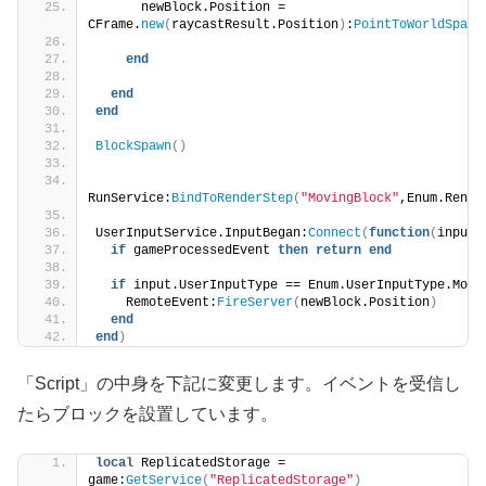
      newBlock.Position = 
CFrame.
new
(
raycastResult.Position
)
:
PointToWorldSpace
end
end
end
BlockSpawn
()
RunService:
BindToRenderStep
(
"MovingBlock"
,Enum.Rende
UserInputService.InputBegan:
Connect
(
function
(
input,
if
 gameProcessedEvent 
then
return
end
if
 input.UserInputType == Enum.UserInputType.Mous
    RemoteEvent:
FireServer
(
newBlock.Position
)
end
end
)
「Script」の中身を下記に変更します。イベントを受信し
たらブロックを設置しています。
local
 ReplicatedStorage = 
game:
GetService
(
"ReplicatedStorage"
)