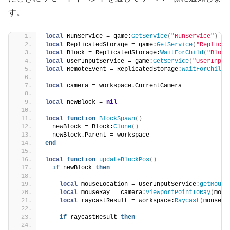
す。
local
 RunService = game:
GetService
(
"RunService"
)
local
 ReplicatedStorage = game:
GetService
(
"Replicat
local
 Block = ReplicatedStorage:
WaitForChild
(
"Block
local
 UserInputService = game:
GetService
(
"UserInput
local
 RemoteEvent = ReplicatedStorage:
WaitForChild
(
local
 camera = workspace.CurrentCamera
local
 newBlock = 
nil
local
function
BlockSpawn
()
  newBlock = Block:
Clone
()
  newBlock.Parent = workspace
end
local
function
updateBlockPos
()
if
 newBlock 
then
local
 mouseLocation = UserInputService:
getMouse
local
 mouseRay = camera:
ViewportPointToRay
(
mous
local
 raycastResult = workspace:
Raycast
(
mouseRa
if
 raycastResult 
then