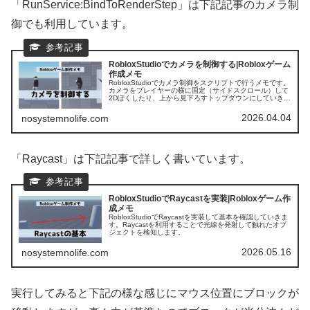
「RunService:BindToRenderStep」は下記記事のカメラ制
御でも利用しています。
RobloxStudioでカメラを制御する|Robloxゲーム
作成メモ
RobloxStudioでカメラ制御をスクリプトで行うメモです。
カメラをプレイヤーの横に固定（サイドスクロール）して
2Dぽくしたり、上から見下ろすトップダウンにしていきま
す。一つのスクリプトで簡単に実装することが出来ます。
2026.04.04
nosystemnolife.com
「Raycast」は下記記事で詳しく書いています。
RobloxStudioでRaycastを実装|Robloxゲーム作
成メモ
RobloxStudioでRaycastを実装して基本を確認していきま
す。Raycastを利用することで光線を発射して触れたオブ
ジェクトを検知します。
2026.05.16
nosystemnolife.com
実行してみると下記の様な感じにマウス位置にブロックが