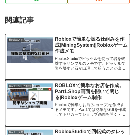
関連記事
Robloxで簡単な掘る仕組みを作
Robloxメモ
成(MiningSystem)|Robloxゲーム
作成メモ
RobloxStudioでピッケルを使って岩を破
壊するサンプルのメモです。ピッケルで
岩を壊すと石が出現して拾うことが出来
るようになります。掘る基本の仕組みと
なります。
ROBLOXで簡単なお店を作成。
Robloxゲーム制作
Part1.Shop画面を開いて閉じ
る|Robloxゲーム制作
Robloxで簡単なお店(ショップ)を作成す
るメモです。Part1では簡単なGUIを作成
してトリガーでショップ画面を開く・閉
じるまでを実装してみます。
RobloxStudioで回転式のタレッ
Robloxメモ