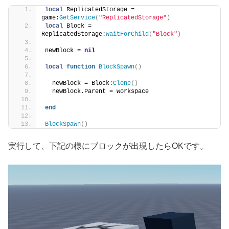
local
 ReplicatedStorage = 
game:
GetService
(
"ReplicatedStorage"
)
local
 Block = 
ReplicatedStorage:
WaitForChild
(
"Block"
)
newBlock = 
nil
local
function
BlockSpawn
()
  newBlock = Block:
Clone
()
  newBlock.Parent = workspace
end
BlockSpawn
()
実行して、下記の様にブロックが出現したらOKです。