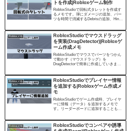
トを作成|Robloxゲーム制作
RobloxStudioで回転式タレットを作成す
るメモです。弾にダメージの追加、パー
ツを時間で消滅するDebrisの追加、Hinge
で回転を追加しています。
RobloxStudioでマウスドラッグ
Robloxメモ
を実装(DragDetector)|Robloxゲ
ーム作成メモ
RobloxStudioでマウスでパーツをつかん
で動かす（マウスドラッグ）を
DragDetectorで簡単に作成していきま
す。スマホのタッチ操作、ゲームパット
にも対応しています。
RobloxStudioでプレイヤー情報
Robloxメモ
を追加する|Robloxゲーム作成メ
モ
RobloxStudioでゲーム作成時、プレイヤ
ーに情報（データ）を追加するメモで
す。リーダーボードに追加することも、
見えないプレイヤー情報を追加するのも
Robloxでは簡単に作成することが出来ま
す。
RobloxStudioでコンベアや誘導
Robloxメモ