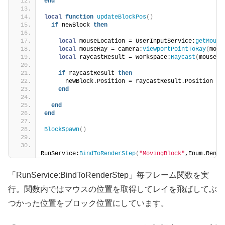
end
local
function
updateBlockPos
()
if
 newBlock 
then
local
 mouseLocation = UserInputService:
getMouse
local
 mouseRay = camera:
ViewportPointToRay
(
mous
local
 raycastResult = workspace:
Raycast
(
mouseRa
if
 raycastResult 
then
      newBlock.Position = raycastResult.Position
end
end
end
BlockSpawn
()
RunService:
BindToRenderStep
(
"MovingBlock"
,Enum.Rende
「RunService:BindToRenderStep」毎フレーム関数を実
行。関数内ではマウスの位置を取得してレイを飛ばしてぶ
つかった位置をブロック位置にしています。