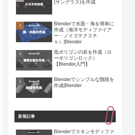
(サングラス)を作成
Blenderで水面・海を簡単に
作成（海洋モディファイア
ー・ノイズテクスチ
ャ）|Blender
低ポリゴンの岩を作成（ロ
ーポリゴンロック）
【Blender入門】
Blenderでシンプルな階段を
作成|Blender
新着記事
Blenderでスキンモディファ