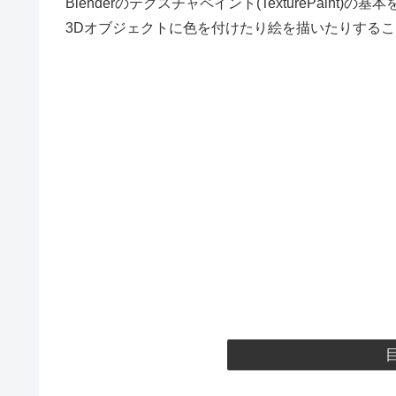
Blenderのテクスチャペイント(TexturePai
3Dオブジェクトに色を付けたり絵を描いたりする