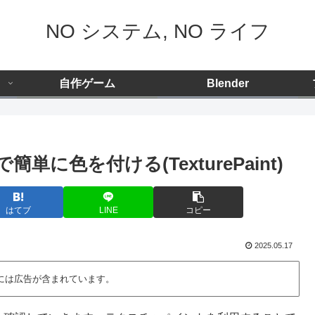
NO システム, NO ライフ
自作ゲーム
Blender
単に色を付ける(TexturePaint)
はてブ
LINE
コピー
2025.05.17
には広告が含まれています。