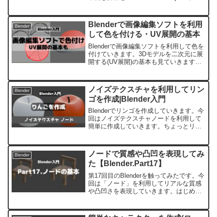
「LoopTools」のアドオンを利用してま
す。モデリング編として形を作成してい
きます。
Blenderで画像編集ソフトを利用
Blender
して色を付ける・UV展開の基本
Blenderで画像編集ソフトを利用して色を
付けていきます。3Dモデルを二次元に展
開する(UV展開)の基本も見ていきます。
画像テクスチャを利用してオブジェクト
に色を付けます。比較的簡単なモデルで
初心者でも出来る形で書いています。
ノイズテクスチャを利用してリン
Blender
ゴを作成|Blender入門
Blenderでリンゴを作成していきます。今
回はノイズテクスチャノードを利用して
簡単に作成していきます。ちょっとリア
ル感のあるリンゴをシンプルに作成して
いきます。
ノードで質感や凸凹を表現してみ
Blender
た【Blender.Part17】
第17回目のBlenderを触ってみたです。今
回は「ノード」を利用してリアルな質感
や凸凹さを表現していきます。はじめに
利用するBlenderのヴァージョンは2.93.4
です。以前、作成したイスを利用してい
きます。木目っぽい色が付いています