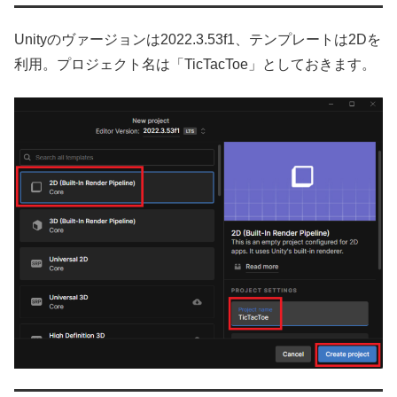
Unityのヴァージョンは2022.3.53f1、テンプレートは2Dを
利用。プロジェクト名は「TicTacToe」としておきます。