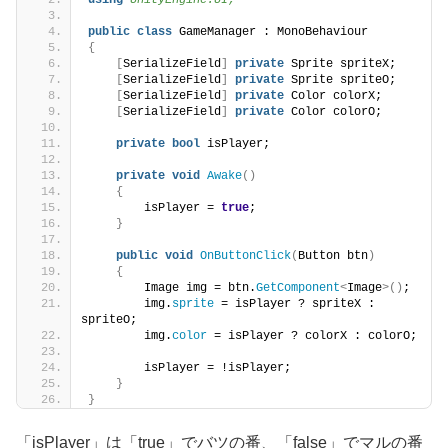
public
class
 GameManager : MonoBehaviour
{
[
SerializeField
]
private
 Sprite spriteX;
[
SerializeField
]
private
 Sprite spriteO;
[
SerializeField
]
private
 Color colorX;
[
SerializeField
]
private
 Color colorO;
private
bool
 isPlayer;
private
void
Awake
()
{
        isPlayer = 
true
;
}
public
void
OnButtonClick
(
Button btn
)
{
        Image img = btn.
GetComponent
<
Image
>()
;
        img.
sprite
 = isPlayer ? spriteX : 
spriteO;
        img.
color
 = isPlayer ? colorX : colorO;
        isPlayer = !isPlayer;
}
}
「isPlayer」は「true」でバツの番、「false」でマルの番