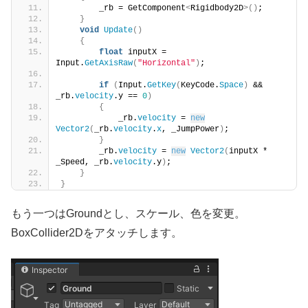
        _rb = GetComponent
<
Rigidbody2D
>()
;
}
void
Update
()
{
float
 inputX = 
Input.
GetAxisRaw
(
"Horizontal"
)
;
if
(
Input.
GetKey
(
KeyCode.
Space
)
 && 
_rb.
velocity
.y == 
0
)
{
            _rb.
velocity
 = 
new
Vector2
(
_rb.
velocity
.
x
, _JumpPower
)
;
}
        _rb.
velocity
 = 
new
Vector2
(
inputX * 
_Speed, _rb.
velocity
.y
)
;
}
}
もう一つはGroundとし、スケール、色を変更。
BoxCollider2Dをアタッチします。