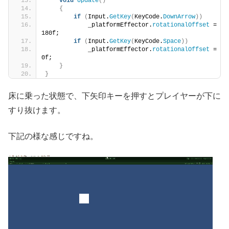
void
Update
()
{
if
(
Input.
GetKey
(
KeyCode.
DownArrow
))
            _platformEffector.
rotationalOffset
 = 
180f;
if
(
Input.
GetKey
(
KeyCode.
Space
))
            _platformEffector.
rotationalOffset
 = 
0f;
}
}
床に乗った状態で、下矢印キーを押すとプレイヤーが下に
すり抜けます。
下記の様な感じですね。