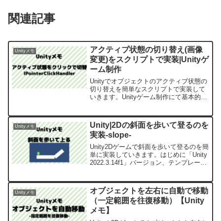
関連記事
アクティブ状態の切り替え(画像
Unityメモ
変更)をスクリプトで実装|Unityゲ
ーム制作
Unityでオブジェクトのアクティブ状態の
切り替えを簡単なスクリプトで実装して
いきます。Unityゲーム制作にて基本的な
内容ですが、画像をクリックしたら画像
を切り替え（変更）したり、アクティブ
状態のONとOFFの切り替えを行っていき
Unity|2Dの斜面を歩いて登るのを
Unityメモ
ます。
実装-slope-
Unity2Dゲームで斜面を歩いて登るのを簡
単に実装していきます。はじめに「Unity
2022.3.14f1」バージョン、テンプレート
は「2D」を選択しています。キャラクタ
ーを左右に動かし、斜面を登るのを実装
していきます。実装開始簡単にU...
オブジェクトを左右に自動で移動
Unityメモ
（一定範囲を往復移動）【Unity
メモ】