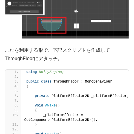
これを利用する形で、下記スクリプトを作成して
ThroughFloorにアタッチ。
using 
UnityEngine;
public
class
 ThroughFloor : MonoBehaviour
{
private
 PlatformEffector2D _platformEffector;
void
Awake
()
{
        _platformEffector = 
GetComponent
<
PlatformEffector2D
>()
;
}