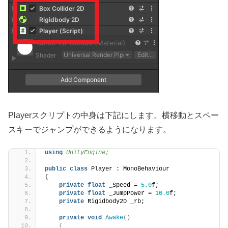
Playerスクリプトの中身は下記にします。横移動とスペー
スキーでジャンプができるようになります。
using 
UnityEngine;
public
class
 Player : MonoBehaviour
{
private
float
 _Speed = 
5.0
f;
private
float
 _JumpPower = 
10.0
f;
private
 Rigidbody2D _rb;
private
void
Awake
()
{