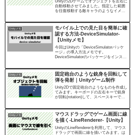
Unityの2Dゲームでオブジェクトを左右に
自動移動させてみました。指定した範囲
を往復移動する敵キャラのようなイメー
ジです、今回はあくまでも移動の部分だ
けを実装しています。
モバイル上での見た目を簡単に確
Unityメモ
認する方法-DeviceSimulator-
【Unityメモ】
今回はUnityの「DeviceSimulatorパッケ
ージ」の導入方法メモです。
DeviceSimulatorのパッケージをインスト
ールすると、Unity上で「モバイル（スマ
ートフォン）でどのように表示されるの
か」簡単に確認することが出来...
固定砲台のような銃身を回転して
Unityメモ
弾を発射｜Unityゲーム制作
Unity2Dで固定砲台のようなものを作成し
てみます。キーボードの左右キーで銃身
が回転(rotation)して、スペースキーで銃
身の先から弾が出ます。
マウスドラッグでゲーム画面に線
Unityメモ
を描く-LineRenderer-【Unity】
UnityのLineRendererを利用して、マウス
ドラッグで画面に線を描いてみます。は