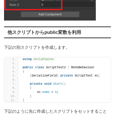
他スクリプトからpublic変数を利用
下記の別スクリプトを作成します。
using 
UnityEngine;
public
class
 ScriptTest2 : MonoBehaviour
{
[
SerializeField
]
private
 ScriptTest sc;
private
void
Start
()
{
        sc.
num1
 = 
5
;
}
}
下記のように先に作成したスクリプトをセットすること