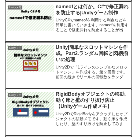
ルな仕組みで実装」をするPart1です。は
nameofとは何か。C#で修正漏れ
Unityメモ
じめに「U...
を防止する|Unityゲーム制作
UnityC#でnameofを利用する利点などを
簡単に書いていきます。nameofを利用す
ることで修正漏れを防止することが出来
ます。
Unity|簡単なスロットマシンを作
Unityメモ
成。Part2.ランダム回転と図柄揃
いの処理
Unity2Dで「1ラインのシンプルなスロッ
トマシン」を作成する、第２回目です。
前回の続きでリールの回転数をランダム
にするのと、図柄が揃った時の処理を追
加していきます。はじめにUnityのバージ
ョンは2022.3.14f1です。Part1で...
RigidBodyオブジェクトの移動。
Unityメモ
動く床と壁のすり抜け防止
【Unityゲーム作成メモ】
Unity2DでRigidBodyをアタッチしたオブ
ジェクトの移動メモです。動く床を作成
したり、壁のすり抜けを防止してみま
す。オブジェクトを動かす方法はいくつ
かあり見た目は同じですが、実装方法に