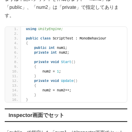
「public」、「num2」は「private」で指定してありま
す。
using 
UnityEngine;
public
class
 ScriptTest : MonoBehaviour
{
public
int
 num1;
private
int
 num2;
private
void
Start
()
{
        num2 = 
1
;
}
private
void
Update
()
{
        num2 = num2++;
}
}
Inspector画面でセット