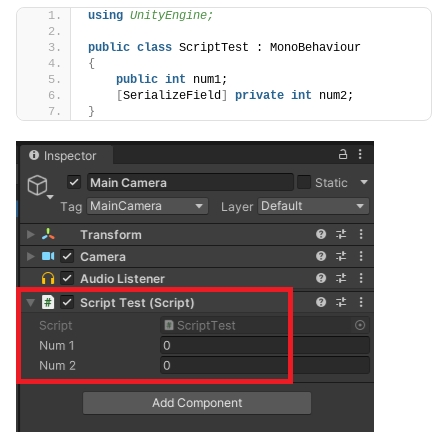
using 
UnityEngine;
public
class
 ScriptTest : MonoBehaviour
{
public
int
 num1;
[
SerializeField
]
private
int
 num2;
}