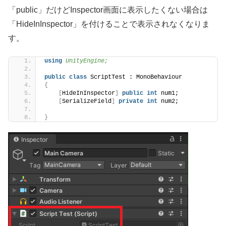
「public」だけどInspector画面に表示したくない場合は
「HideInInspector」を付けることで表示されなくなりま
す。
using 
UnityEngine;
public
class
 ScriptTest : MonoBehaviour
{
[
HideInInspector
]
public
int
 num1;
[
SerializeField
]
private
int
 num2;
}