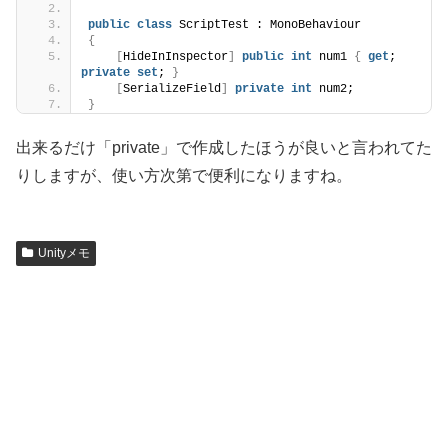
public
class
 ScriptTest : MonoBehaviour
{
[
HideInInspector
]
public
int
 num1 
{
get
; 
private
set
; 
}
[
SerializeField
]
private
int
 num2;
}
出来るだけ「private」で作成したほうが良いと言われてた
りしますが、使い方次第で便利になりますね。
Unityメモ