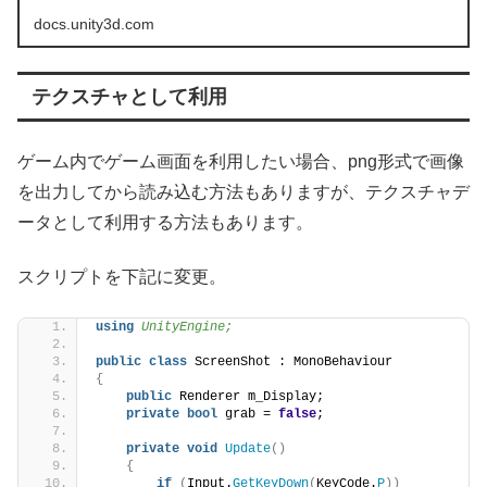
docs.unity3d.com
テクスチャとして利用
ゲーム内でゲーム画面を利用したい場合、png形式で画像
を出力してから読み込む方法もありますが、テクスチャデ
ータとして利用する方法もあります。
スクリプトを下記に変更。
using 
UnityEngine;
public
class
 ScreenShot : MonoBehaviour
{
public
 Renderer m_Display;
private
bool
 grab = 
false
;
private
void
Update
()
{
if
(
Input.
GetKeyDown
(
KeyCode.
P
))