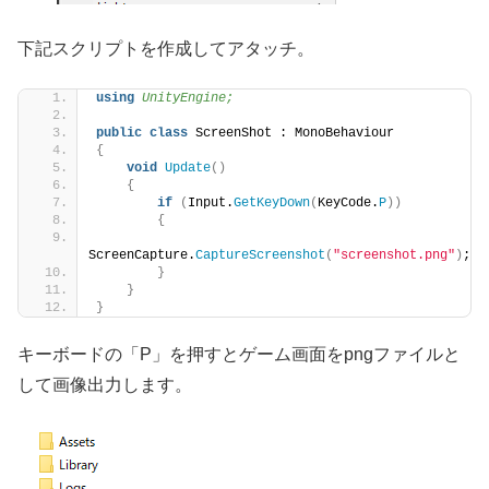
下記スクリプトを作成してアタッチ。
using 
UnityEngine;
public
class
 ScreenShot : MonoBehaviour
{
void
Update
()
{
if
(
Input.
GetKeyDown
(
KeyCode.
P
))
{
ScreenCapture.
CaptureScreenshot
(
"screenshot.png"
)
;
}
}
}
キーボードの「P」を押すとゲーム画面をpngファイルと
して画像出力します。