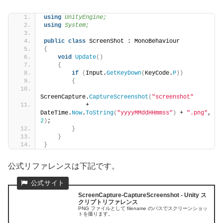
using 
UnityEngine;
using 
System;
public
class
 ScreenShot : MonoBehaviour
{
void
Update
()
{
if
(
Input.
GetKeyDown
(
KeyCode.
P
))
{
ScreenCapture.
CaptureScreenshot
(
"screenshot"
            + 
DateTime.
Now
.
ToString
(
"yyyyMMddHHmmss"
)
 + 
".png"
, 
2
)
;
}
}
}
公式リファレンスは下記です。
ScreenCapture-CaptureScreenshot - Unity ス
クリプトリファレンス
PNG ファイルとして filename のパスでスクリーンショッ
トを撮ります。