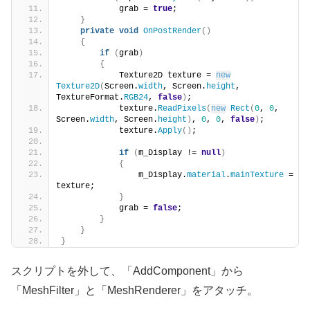
            grab = 
true
;
}
private
void
OnPostRender
()
{
if
(
grab
)
{
            Texture2D texture = 
new
Texture2D
(
Screen.
width
, Screen.
height
, 
TextureFormat.
RGB24
, 
false
)
;
            texture.
ReadPixels
(
new
Rect
(
0
, 
0
, 
Screen.
width
, Screen.
height
)
, 
0
, 
0
, 
false
)
;
            texture.
Apply
()
;
if
(
m_Display != 
null
)
{
                m_Display.
material
.
mainTexture
 = 
texture;
}
            grab = 
false
;
}
}
}
スクリプトを外して、「AddComponent」から
「MeshFilter」と「MeshRenderer」をアタッチ。