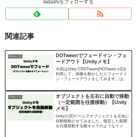
tadashiをフォローする
関連記事
DOTweenでフェードイン・フェ
Unityメモ
ードアウト【Unityメモ】
今回はUnityでDOTween(HOTween v2)を
利用して、画像を動かしたりフェードイ
ン・フェードアウトをしてみます。はじ
めにUnityのバージョンは2021.3.14f1で
す。ゲームクリア時に出てくる下記の様
なものを作成していきま...
オブジェクトを左右に自動で移動
Unityメモ
（一定範囲を往復移動）【Unity
メモ】
Unityの2Dゲームでオブジェクトを左右に
自動移動させてみました。指定した範囲
を往復移動する敵キャラのようなイメー
ジです、今回はあくまでも移動の部分だ
けを実装しています。