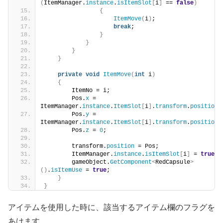
(
ItemManager.
instance
.
isItemSlot
[
i
]
 == 
false
)
{
ItemMove
(
i
)
;
break
;
}
}
}
}
private
void
ItemMove
(
int
 i
)
{
        ItemNo = i;
        Pos.
x
 = 
ItemManager.
instance
.
ItemSlot
[
i
]
.
transform
.
position
.
        Pos.
y
 = 
ItemManager.
instance
.
ItemSlot
[
i
]
.
transform
.
position
.
        Pos.
z
 = 
0
;
        transform.
position
 = Pos;
        ItemManager.
instance
.
isItemSlot
[
i
]
 = 
true
;
        gameObject.
GetComponent
<
RedCapsule
>
()
.
isItemUse
 = 
true
;
}
}
アイテムを使用した時に、該当するアイテム欄のフラグを
あけます。