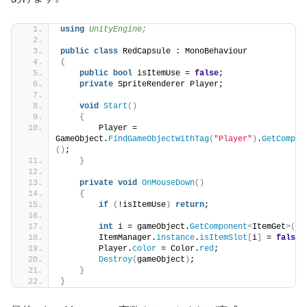
using 
UnityEngine;
public
class
 RedCapsule : MonoBehaviour
{
public
bool
 isItemUse = 
false
;
private
 SpriteRenderer Player;
void
Start
()
{
        Player = 
GameObject.
FindGameObjectWithTag
(
"Player"
)
.
GetCompon
()
;
}
private
void
OnMouseDown
()
{
if
(
!isItemUse
)
return
;
int
 i = gameObject.
GetComponent
<
ItemGet
>()
.
        ItemManager.
instance
.
isItemSlot
[
i
]
 = 
false
;
        Player.
color
 = Color.
red
;
Destroy
(
gameObject
)
;
}
}