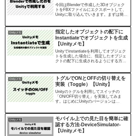
今回はBlenderで作成した3Dオブジェク
トをFBXファイルにエクスポートして、
Unityに取り込んでいきます。まずは簡単
な手順を見るために単純な小物で試して
いきます。必要なのはFBXファイルとテ
クスチャ画像です。
指定したオブジェクトの配下に
Unityメモ
Instantiateでオブジェクトを生成
【Unityメモ】
Unityでinstantiateを利用してオブジェク
トを生成した場合に、指定したオブジェ
クトの配下に生成されるようにする方法
のメモです。シューティングゲームの弾
や敵キャラなど、大量のオブジェクトを
生成する場合に指定したオブジェクトの
トグルでONとOFFの切り替えを
Unityメモ
配下にまとめておけます。
実装（Toggle）【Unity】
Unityのトグルを利用してスイッチの
「ON/OFF切り替え」を実装してみま
す。はじめにUnityのバージョンは
2021.3.14f1です。トグルは下記の公式リ
ファレンスで「チェックボックス」とな
っています。今回は基本の「チェックボ
モバイル上での見た目を簡単に確
Unityメモ
ックスの...
認する方法-DeviceSimulator-
【Unityメモ】