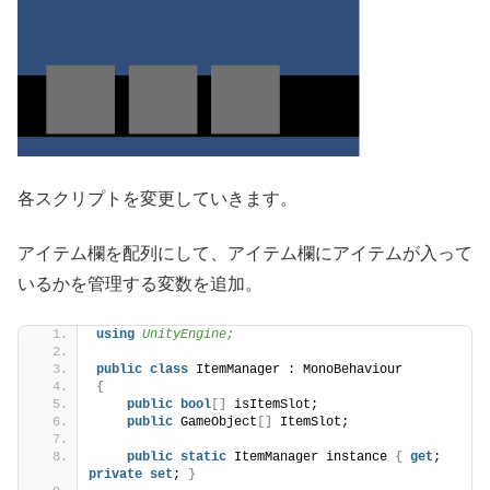
各スクリプトを変更していきます。
アイテム欄を配列にして、アイテム欄にアイテムが入って
いるかを管理する変数を追加。
using 
UnityEngine;
public
class
 ItemManager : MonoBehaviour
{
public
bool
[]
 isItemSlot;
public
 GameObject
[]
 ItemSlot;
public
static
 ItemManager instance 
{
get
; 
private
set
; 
}