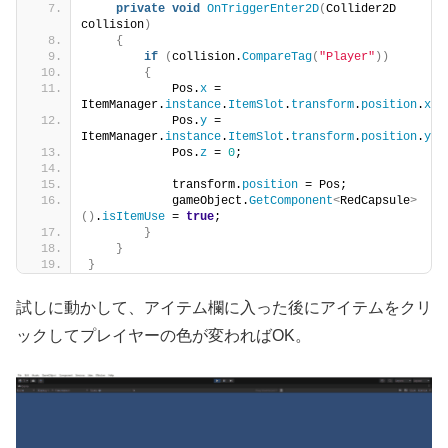
private
void
OnTriggerEnter2D
(
Collider2D 
collision
)
{
if
(
collision.
CompareTag
(
"Player"
))
{
            Pos.
x
 = 
ItemManager.
instance
.
ItemSlot
.
transform
.
position
.
x
;
            Pos.
y
 = 
ItemManager.
instance
.
ItemSlot
.
transform
.
position
.
y
;
            Pos.
z
 = 
0
;
            transform.
position
 = Pos;
            gameObject.
GetComponent
<
RedCapsule
>
()
.
isItemUse
 = 
true
;
}
}
}
試しに動かして、アイテム欄に入った後にアイテムをクリ
ックしてプレイヤーの色が変わればOK。