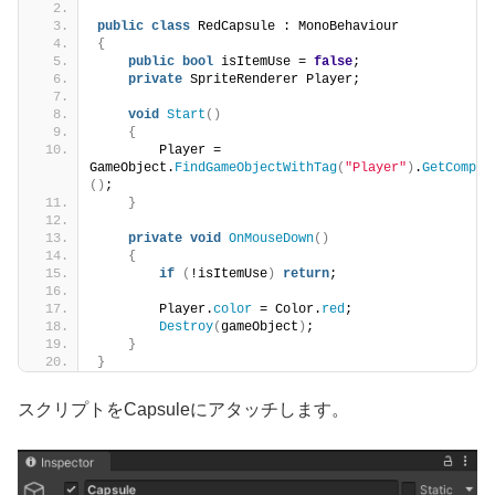
public
class
 RedCapsule : MonoBehaviour
{
public
bool
 isItemUse = 
false
;
private
 SpriteRenderer Player;
void
Start
()
{
        Player = 
GameObject.
FindGameObjectWithTag
(
"Player"
)
.
GetCompon
()
;
}
private
void
OnMouseDown
()
{
if
(
!isItemUse
)
return
;
        Player.
color
 = Color.
red
;
Destroy
(
gameObject
)
;
}
}
スクリプトをCapsuleにアタッチします。