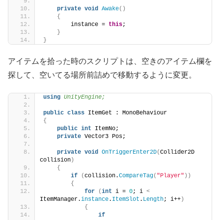
private
void
Awake
()
{
        instance = 
this
;
}
}
アイテムを拾った時のスクリプトは、空きのアイテム欄を
探して、空いてる場所前詰めで移動するように変更。
using 
UnityEngine;
public
class
 ItemGet : MonoBehaviour
{
public
int
 ItemNo;
private
 Vector3 Pos;
private
void
OnTriggerEnter2D
(
Collider2D 
collision
)
{
if
(
collision.
CompareTag
(
"Player"
))
{
for
(
int
 i = 
0
; i 
<
ItemManager.
instance
.
ItemSlot
.
Length
; i++
)
{
if