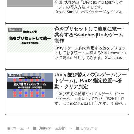
今回はUnityの「DeviceSimulatorパッケ
ージ」の導入方法メモです。
DeviceSimulatorのパッケージをインスト
ールすると、Unity上で「モバイル（スマ
ートフォン）でどのように表示されるの
か」簡単に確認することが出来...
色をプリセットして簡単に統一・
Unityメモ
共有するSwatches|Unityゲーム
制作
Unityでゲーム内で利用する色をプリセッ
トしておき統一・共有するSwatchesにつ
いて簡単に利用してみます。Swatchesを
利用することでゲーム内の色を簡単に統
一することが出来ます。また、他のゲー
ムでも色の再利用が簡単です。
Unity|並び替えパズルゲーム(ソー
Unityメモ
トゲーム)。Part2.指定位置へ移
動・クリア判定
「並び替えの簡単なパズルゲーム（ソー
トゲーム）」をUnityで作成、第2回目で
す。はじめにPart1は下記です。今回やる
ことパート１では「ボールの生成」と
「ボールの移動」を仮で作成しました。
今回は動きを整えて、ゲームクリアを作
成していきます...
ホーム
Unityゲーム制作
Unityメモ