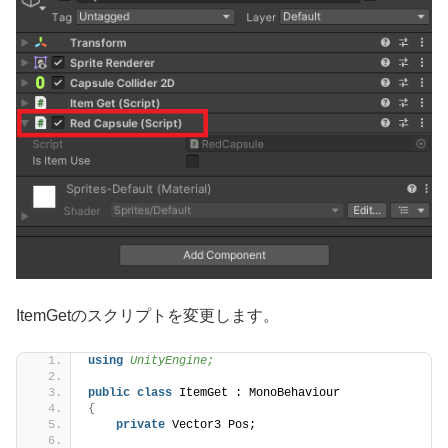
ItemGetのスクリプトを変更します。
using 
UnityEngine;
public
class
 ItemGet : MonoBehaviour
{
private
 Vector3 Pos;