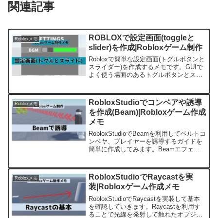
関連記事
ROBLOXで設定画面(toggleと
Robloxメモ
slider)を作成|Robloxゲーム制作
Robloxで簡単な設定画面(トグルボタンと
スライダー)を作成するメモです。GUIで
よく使う場面のあるトグルボタンとスラ
イダーを簡単なスクリプトで実装してみ
ます。
RobloxStudioでコンベアや誘導
Robloxメモ
を作成(Beam)|Robloxゲーム作成
メモ
RobloxStudioでBeamを利用してベルトコ
ンベヤ、プレイヤーを誘導するガイドを
簡単に作成してみます。Beamエフェク
トを利用することでさまざまな基本の効
果を作成することが出来ます。
RobloxStudioでRaycastを実
Robloxメモ
装|Robloxゲーム作成メモ
RobloxStudioでRaycastを実装して基本
を確認していきます。Raycastを利用す
ることで光線を発射して触れたオブジェ