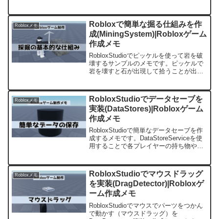
クトを検知します。
Robloxで簡単な掘る仕組みを作
Robloxメモ
成(MiningSystem)|Robloxゲーム
作成メモ
RobloxStudioでピッケルを使って岩を破
壊するサンプルのメモです。ピッケルで
岩を壊すと石が出現して拾うことが出来
るようになります。掘る基本の仕組みと
なります。
RobloxStudioでデータセーブを
Robloxメモ
実装(DataStores)|Robloxゲーム
作成メモ
RobloxStudioで簡単なデータセーブを作
成するメモです。DataStoreServiceを使
用することで各プレイヤーの持ち物やス
コアなどを保管、取得することが簡単に
出来ます。
RobloxStudioでマウスドラッグ
Robloxメモ
を実装(DragDetector)|Robloxゲ
ーム作成メモ
RobloxStudioでマウスでパーツをつかん
で動かす（マウスドラッグ）を