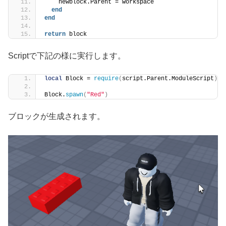
    newblock.Parent = workspace
end
end
return
 block
Scriptで下記の様に実行します。
local
 Block = 
require
(
script.Parent.ModuleScript
)
Block.
spawn
(
"Red"
)
ブロックが生成されます。