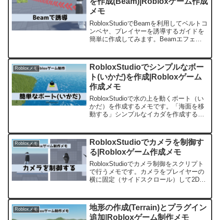
を作成(Beam)|Robloxゲーム作成
メモ
RobloxStudioでBeamを利用してベルトコ
ンベヤ、プレイヤーを誘導するガイドを
簡単に作成してみます。Beamエフェク
トを利用することでさまざまな基本の効
果を作成することが出来ます。
RobloxStudioでシンプルなボー
Robloxメモ
ト(いかだ)を作成|Robloxゲーム
作成メモ
RobloxStudioで水の上を動くボート（い
かだ）を作成するメモです。「海面を移
動する」シンプルなイカダを作成するこ
とで、乗り物の基本的な仕組みを見てい
きます。
RobloxStudioでカメラを制御す
Robloxメモ
る|Robloxゲーム作成メモ
RobloxStudioでカメラ制御をスクリプト
で行うメモです。カメラをプレイヤーの
横に固定（サイドスクロール）して2Dぽ
くしたり、上から見下ろすトップダウン
にしていきます。一つのスクリプトで簡
単に実装することが出来ます。
地形の作成(Terrain)とプラグイン
Robloxメモ
追加|Robloxゲーム制作メモ