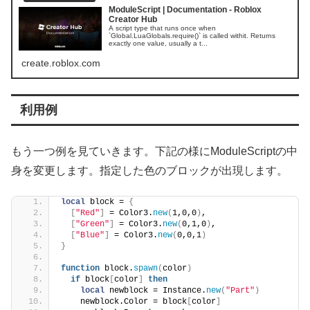
ModuleScript | Documentation - Roblox
Creator Hub
A script type that runs once when
`Global.LuaGlobals.require()` is called withit. Returns
exactly one value, usually a t...
create.roblox.com
利用例
もう一つ例を見ていきます。下記の様にModuleScriptの中
身を変更します。指定した色のブロックが出現します。
local
 block = 
{
[
"Red"
]
 = Color3.
new
(
1,0,0
)
,
[
"Green"
]
 = Color3.
new
(
0,1,0
)
,
[
"Blue"
]
 = Color3.
new
(
0,0,1
)
}
function
 block.
spawn
(
color
)
if
 block
[
color
]
then
local
 newblock = Instance.
new
(
"Part"
)
    newblock.Color = block
[
color
]