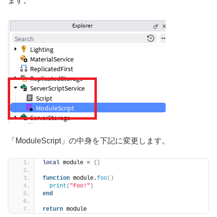
ます。
「ModuleScript」の中身を下記に変更します。
local
 module = 
{}
function
 module.
foo
()
print
(
"Foo!"
)
end
return
 module