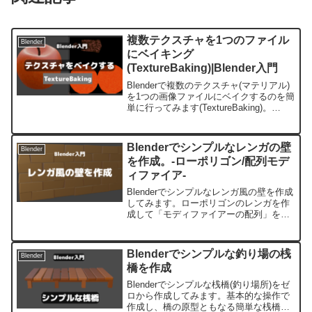
複数テクスチャを1つのファイル
Blender
にベイキング
(TextureBaking)|Blender入門
Blenderで複数のテクスチャ(マテリアル)
を1つの画像ファイルにベイクするのを簡
単に行ってみます(TextureBaking)。
Blenderで作成したマテリアルを画像デー
タにすることでUnityなど他のアプリケー
ションで似たような色で再現できます。
Blenderでシンプルなレンガの壁
Blender
を作成。-ローポリゴン/配列モデ
ィファイア-
Blenderでシンプルなレンガ風の壁を作成
してみます。ローポリゴンのレンガを作
成して「モディファイアーの配列」を用
いています。簡単な操作で初めてでも作
成できる初歩的な内容です。テクスチャ
を貼るのではなく、オブジェクトに少し
Blenderでシンプルな釣り場の桟
Blender
変化を加えています。
橋を作成
Blenderでシンプルな桟橋(釣り場所)をゼ
ロから作成してみます。基本的な操作で
作成し、橋の原型ともなる簡単な桟橋を