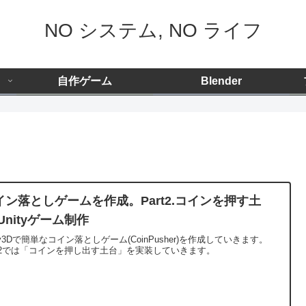
NO システム, NO ライフ
自作ゲーム
Blender
イン落としゲームを作成。Part2.コインを押す土
Unityゲーム制作
ity3Dで簡単なコイン落としゲーム(CoinPusher)を作成していきます。
rt2では「コインを押し出す土台」を実装していきます。