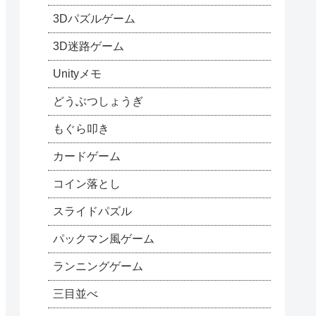
3Dパズルゲーム
3D迷路ゲーム
Unityメモ
どうぶつしょうぎ
もぐら叩き
カードゲーム
コイン落とし
スライドパズル
パックマン風ゲーム
ランニングゲーム
三目並べ