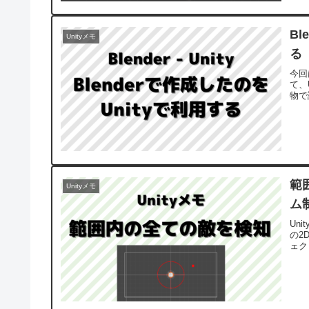
B
Unityメモ
る
今回
て、
物で
範囲
Unityメモ
ム
Un
の2
ェク