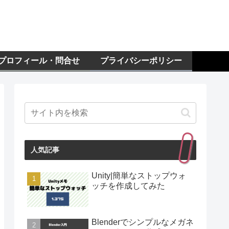
プロフィール・問合せ
プライバシーポリシー
人気記事
Unity|簡単なストップウォ
ッチを作成してみた
Blenderでシンプルなメガネ