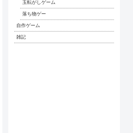
玉転がしゲーム
落ち物ゲー
自作ゲーム
雑記