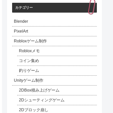
カテゴリー
Blender
PixelArt
Robloxゲーム制作
Robloxメモ
コイン集め
釣りゲーム
Unityゲーム制作
2DBox積み上げゲーム
2Dシューティングゲーム
2Dブロック崩し