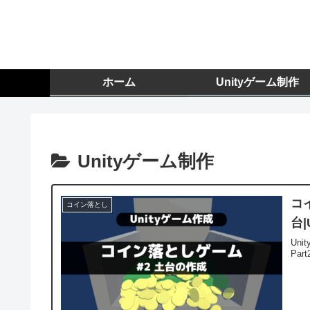
ホーム
Unityゲーム制作
Unityゲーム制作
コ
コイン落とし
台|
Un
Pa