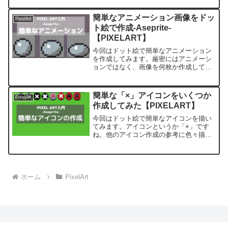
いつも通り、作成ソフトはAsepriteを利
用。サイズは90x160。一応モバイルを意
簡単なアニメーション画像をドッ
PixelArt
識してみて縦...
ト絵で作成-Aseprite-
【PIXELART】
今回はドット絵で簡単なアニメーション
を作成してみます。厳密にはアニメーシ
ョンではなく、画像を何枚か作成してパ
ラパラ漫画の様につなげ、動いてる風に
見せる感じですね。はじめにドット絵作
成ソフトはAsepriteです。特に変わった
簡単な「×」アイコンをいくつか
PixelArt
ことはしていない...
作成してみた【PIXELART】
今回はドット絵で簡単なアイコンを描い
てみます。アイコンというか「×」です
ね。他のアイコン作成の参考に色々描い
てみました。はじめに作成ソフトは
Aseprite、ドット数は16x16です。いくつ
か並べて比較するので、スプライトのサ
イズは大きめの...
ホーム
PixelArt