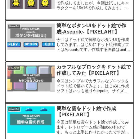
で作成してましたが、今回は試しにキャ
ラクターを16x16で作成してみます。は
じめに以前作成したヒヨコを16x16サイ
ズに落としてみます。32x32のサイズで
すが、実際には余白があるので26x26く
簡単なボタンUIをドット絵で作
PixelArt
らい...
成-Aseprite-【PIXELART】
今回はドット絵で簡単なボタンUIを作成
してみます。はじめにドット絵作成ソフ
トはAsepriteです。作成する画像はunity
アセットストアにある下記の
「2DSimpleUIPack」にあるボタンに近
いイメージです。割とシンプルなもので
カラフルなブロックをドット絵で
PixelArt
す。画...
作成してみた【PIXELART】
今回はシンプルでカラフルなブロックを
ドット絵で描いてみます。はじめに作成
ソフトはいつも通りAseprite、サイズは
16×16です。パレットはAAP-64を利用し
ていきます。作成開始まずは外枠を黒色
で塗り、中を赤色に。次に、いつもと同
簡単な雲をドット絵で作成
PixelArt
じ感じ...
【PIXELART】
今回は簡単な雲をドット絵で作成してみ
ます。レトロゲーム感が強めのもので
す。もっと上手に作りたかったですが、
中々うまくいかなかったです。はじめに