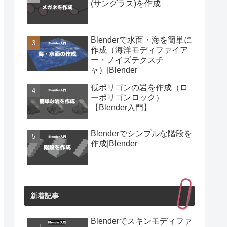
(サングラス)を作成
Blenderで水面・海を簡単に
作成（海洋モディファイア
ー・ノイズテクスチ
ャ）|Blender
低ポリゴンの岩を作成（ロ
ーポリゴンロック）
【Blender入門】
Blenderでシンプルな階段を
作成|Blender
新着記事
Blenderでスキンモディファ