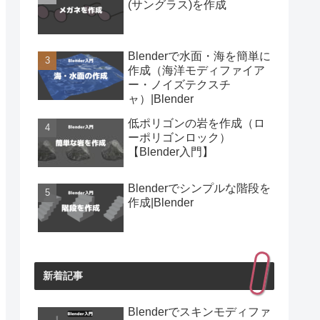
(サングラス)を作成
Blenderで水面・海を簡単に
作成（海洋モディファイア
ー・ノイズテクスチ
ャ）|Blender
低ポリゴンの岩を作成（ロ
ーポリゴンロック）
【Blender入門】
Blenderでシンプルな階段を
作成|Blender
新着記事
Blenderでスキンモディファ