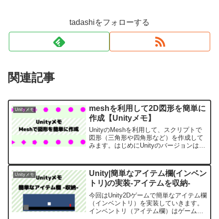
tadashiをフォローする
関連記事
meshを利用して2D図形を簡単に
Unityメモ
作成【Unityメモ】
UnityのMeshを利用して、スクリプトで
図形（三角形や四角形など）を作成して
みます。はじめにUnityのバージョンは
2021.3.14f1です。下記では、
LineRendererを利用して簡単に図形を作
成しています。今回は、Meshを利...
Unity|簡単なアイテム欄(インベン
Unityメモ
トリ)の実装-アイテムを収納-
今回はUnity2Dゲームで簡単なアイテム欄
（インベントリ）を実装していきます。
インベントリ（アイテム欄）はゲームに
よって機能が大きく異なり、実装方法も