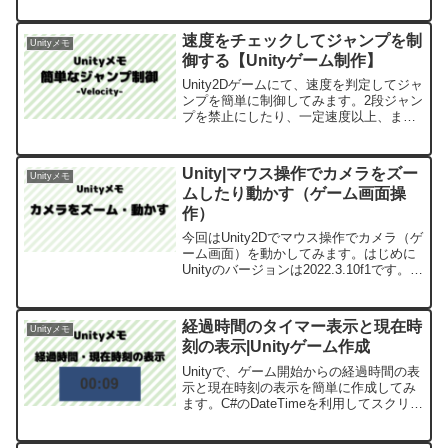
変わってきます。今回は「かなりシンプ
ルな仕組みで実装」をするPart1です。は
速度をチェックしてジャンプを制
Unityメモ
じめに「U...
御する【Unityゲーム制作】
Unity2Dゲームにて、速度を判定してジャ
ンプを簡単に制御してみます。2段ジャン
プを禁止にしたり、一定速度以上、また
は一定速度以下の時にジャンプ出来るよ
うにするなどの制御が簡単にできます。
Unity|マウス操作でカメラをズー
Unityメモ
ムしたり動かす（ゲーム画面操
作）
今回はUnity2Dでマウス操作でカメラ（ゲ
ーム画面）を動かしてみます。はじめに
Unityのバージョンは2022.3.10f1です。キ
ーボードやマウスの操作でカメラを動か
したり、ズームしてみます。実装開始ま
ずは簡単な画面を用意。これは何でも...
経過時間のタイマー表示と現在時
Unityメモ
刻の表示|Unityゲーム作成
Unityで、ゲーム開始からの経過時間の表
示と現在時刻の表示を簡単に作成してみ
ます。C#のDateTimeを利用してスクリプ
トで実装していきます。