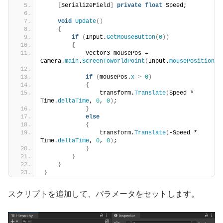
[
SerializeField
]
private
float
 Speed;
void
Update
()
{
if
(
Input.
GetMouseButton
(
0
))
{
            Vector3 mousePos = 
Camera.
main
.
ScreenToWorldPoint
(
Input.
mousePosition
)
;
if
(
mousePos.
x
>
0
)
{
                transform.
Translate
(
Speed * 
Time.
deltaTime
, 
0
, 
0
)
;
}
else
{
                transform.
Translate
(
-Speed * 
Time.
deltaTime
, 
0
, 
0
)
;
}
}
}
}
スクリプトを追加して、パラメータをセットします。