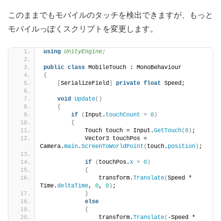
このままでもモバイルのタッチを検出できますが、もっと
モバイルっぽくスクリプトを変更します。
using 
UnityEngine;
public
class
 MobileTouch : MonoBehaviour
{
[
SerializeField
]
private
float
 Speed;
void
Update
()
{
if
(
Input.
touchCount
>
0
)
{
            Touch touch = Input.
GetTouch
(
0
)
;
            Vector3 touchPos = 
Camera.
main
.
ScreenToWorldPoint
(
touch.
position
)
;
if
(
touchPos.
x
>
0
)
{
                transform.
Translate
(
Speed * 
Time.
deltaTime
, 
0
, 
0
)
;
}
else
{
                transform.
Translate
(
-Speed * 