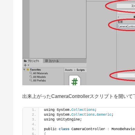
出来上がったCameraControllerスクリプトを開
using System.
Collections
;
using System.
Collections
.
Generic
;
using UnityEngine;
public 
class
 CameraController 
:
 MonoBehavio
{