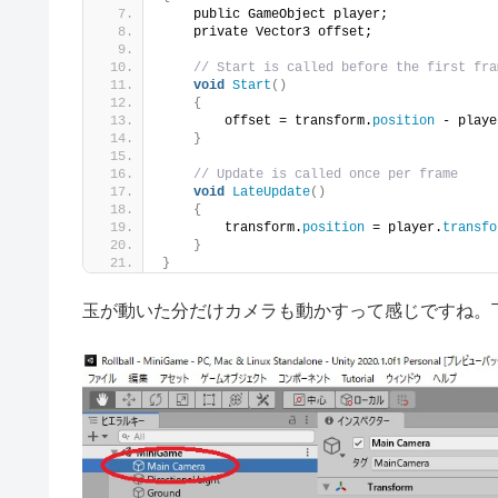
    public GameObject player;
    private Vector3 offset;
// Start is called before the first fra
void
Start
()
{
        offset = transform.
position
 - playe
}
// Update is called once per frame
void
LateUpdate
()
{
        transform.
position
 = player.
transfo
}
}
玉が動いた分だけカメラも動かすって感じですね。下図のよ