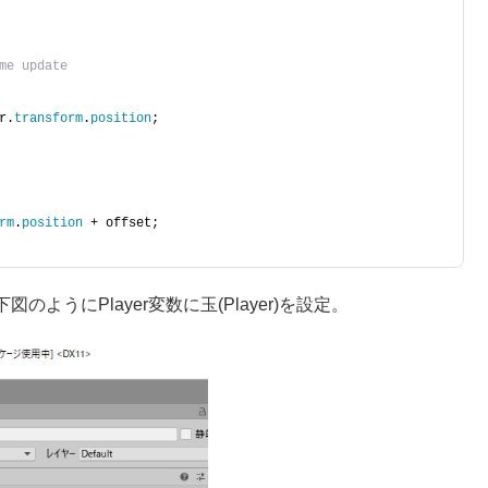
me update
r.
transform
.
position
;
rm
.
position
 + offset;
うにPlayer変数に玉(Player)を設定。