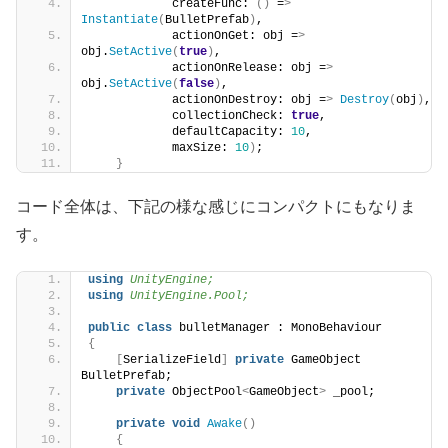
            createFunc: 
()
 =
>
Instantiate
(
BulletPrefab
)
,
            actionOnGet: obj =
>
obj.
SetActive
(
true
)
,
            actionOnRelease: obj =
>
obj.
SetActive
(
false
)
,
            actionOnDestroy: obj =
>
Destroy
(
obj
)
,
            collectionCheck: 
true
,
            defaultCapacity: 
10
,
            maxSize: 
10
)
;
}
コード全体は、下記の様な感じにコンパクトにもなりま
す。
using 
UnityEngine;
using 
UnityEngine.Pool;
public
class
 bulletManager : MonoBehaviour
{
[
SerializeField
]
private
 GameObject 
BulletPrefab;
private
 ObjectPool
<
GameObject
>
 _pool;
private
void
Awake
()
{