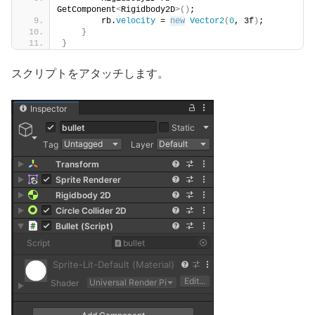
GetComponent
<
Rigidbody2D
>()
;
        rb.
velocity
 = 
new
Vector2
(
0
, 3f
)
;
}
}
スクリプトをアタッチします。