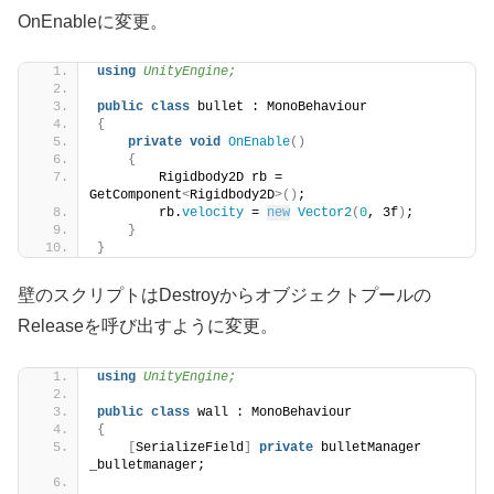
OnEnableに変更。
using 
UnityEngine;
public
class
 bullet : MonoBehaviour
{
private
void
OnEnable
()
{
        Rigidbody2D rb = 
GetComponent
<
Rigidbody2D
>()
;
        rb.
velocity
 = 
new
Vector2
(
0
, 3f
)
;
}
}
壁のスクリプトはDestroyからオブジェクトプールの
Releaseを呼び出すように変更。
using 
UnityEngine;
public
class
 wall : MonoBehaviour
{
[
SerializeField
]
private
 bulletManager 
_bulletmanager;