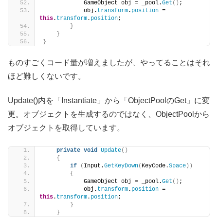
            GameObject obj = _pool.
Get
()
;
            obj.
transform
.
position
 = 
this
.
transform
.
position
;
}
}
}
ものすごくコード量が増えましたが、やってることはそれ
ほど難しくないです。
Update()内を「Instantiate」から「ObjectPoolのGet」に変
更。オブジェクトを生成するのではなく、ObjectPoolから
オブジェクトを取得しています。
private
void
Update
()
{
if
(
Input.
GetKeyDown
(
KeyCode.
Space
))
{
            GameObject obj = _pool.
Get
()
;
            obj.
transform
.
position
 = 
this
.
transform
.
position
;
}
}