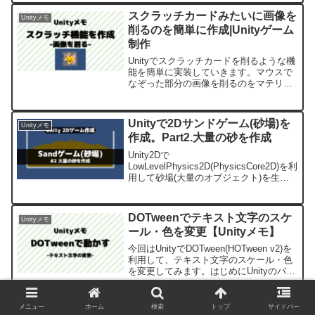
です。
スクラッチカードみたいに画像を
Unityメモ
削るのを簡単に作成|Unityゲーム
制作
Unityでスクラッチカードを削るような機
能を簡単に実装していきます。マウスで
なぞった部分の画像を削るのをマテリア
ルのステンシルを利用して実装してみま
す。
Unityで2Dサンドゲーム(砂場)を
Unityメモ
作成。Part2.大量の砂を作成
Unity2Dで
LowLevelPhysics2D(PhysicsCore2D)を利
用して砂場(大量のオブジェクト)を生成
してみます。Part2では大量の砂を生成し
ていきます。
DOTweenでテキスト文字のスケ
Unityメモ
ール・色を変更【Unityメモ】
今回はUnityでDOTween(HOTween v2)を
利用して、テキスト文字のスケール・色
を変更してみます。はじめにUnityのバー
ジョンは2021.3.14f1です。以前、アニメ
ーションを利用してテキスト文字のスケ
ール・色変更をしまし...
メニュー
ホーム
検索
トップ
サイドバー
経過時間のタイマー表示と現在時
Unityメモ