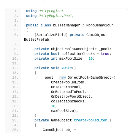
using 
UnityEngine;
using 
UnityEngine.Pool;
public
class
 bulletManager : MonoBehaviour
{
[
SerializeField
]
private
 GameObject 
BulletPrefab;
private
 ObjectPool
<
GameObject
>
 _pool;
private
bool
 collectionChecks = 
true
;
private
int
 maxPoolSize = 
10
;
private
void
Awake
()
{
        _pool = 
new
 ObjectPool
<
GameObject
>(
            CreatePooledItem, 
            OnTakeFromPool, 
            OnReturnedToPool, 
            OnDestroyPoolObject, 
            collectionChecks, 
10
, 
            maxPoolSize
)
;
}
private
 GameObject 
CreatePooledItem
()
{
        GameObject obj = 