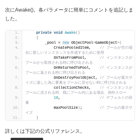
次にAwake()。各パラメータに簡単にコメントを追記しま
した。
private
void
Awake
()
{
        _pool = 
new
 ObjectPool
<
GameObject
>(
            CreatePooledItem,    
// プールが空の場
合に新しいインスタンスを作成するために使用
            OnTakeFromPool,      
// インスタンスが
プールから取得される時に呼び出される
            OnReturnedToPool,    
// インスタンスが
プールに返される時に呼び出される
            OnDestroyPoolObject, 
// プールが最大サ
イズに達した為に要素をプールに戻せない時に呼び出される
            collectionChecks,    
// インスタンスが
プールに戻される時、既にプール内にある場合、例外スロー
10
,                  
// デフォルトの容
量
            maxPoolSize
)
;        
// プールの最大サ
イズ
}
詳しくは下記の公式リファレンス。