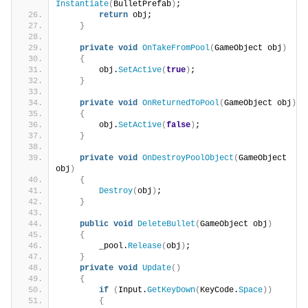
Instantiate
(
BulletPrefab
)
;
return
 obj;
}
private
void
OnTakeFromPool
(
GameObject obj
)
{
        obj.
SetActive
(
true
)
;
}
private
void
OnReturnedToPool
(
GameObject obj
)
{
        obj.
SetActive
(
false
)
;
}
private
void
OnDestroyPoolObject
(
GameObject 
obj
)
{
Destroy
(
obj
)
;
}
public
void
DeleteBullet
(
GameObject obj
)
{
        _pool.
Release
(
obj
)
;
}
private
void
Update
()
{
if
(
Input.
GetKeyDown
(
KeyCode.
Space
))
{