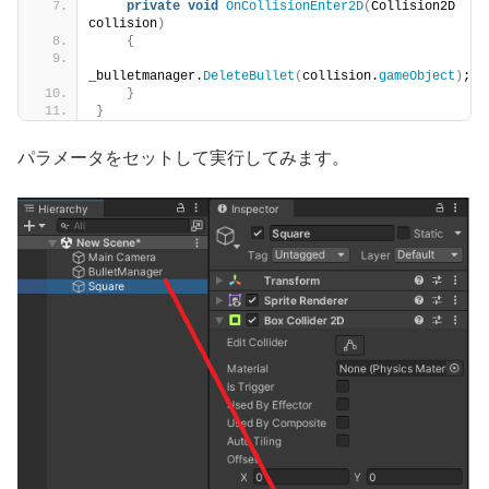
private
void
OnCollisionEnter2D
(
Collision2D 
collision
)
{
_bulletmanager.
DeleteBullet
(
collision.
gameObject
)
;
}
}
パラメータをセットして実行してみます。