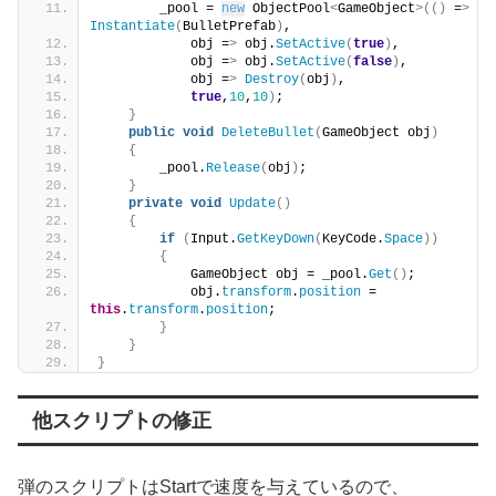
        _pool = 
new
 ObjectPool
<
GameObject
>(()
 =
>
Instantiate
(
BulletPrefab
)
,
            obj =
>
 obj.
SetActive
(
true
)
,
            obj =
>
 obj.
SetActive
(
false
)
,
            obj =
>
Destroy
(
obj
)
,
true
,
10
,
10
)
;
}
public
void
DeleteBullet
(
GameObject obj
)
{
        _pool.
Release
(
obj
)
;
}
private
void
Update
()
{
if
(
Input.
GetKeyDown
(
KeyCode.
Space
))
{
            GameObject obj = _pool.
Get
()
;
            obj.
transform
.
position
 = 
this
.
transform
.
position
;
}
}
}
他スクリプトの修正
弾のスクリプトはStartで速度を与えているので、