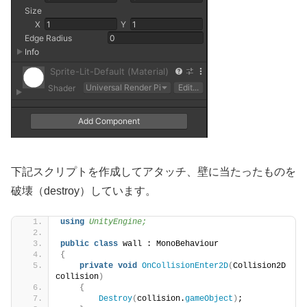
下記スクリプトを作成してアタッチ、壁に当たったものを
破壊（destroy）しています。
using 
UnityEngine;
public
class
 wall : MonoBehaviour
{
private
void
OnCollisionEnter2D
(
Collision2D 
collision
)
{
Destroy
(
collision.
gameObject
)
;