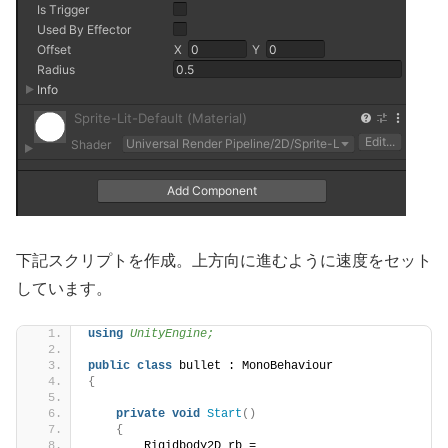
下記スクリプトを作成。上方向に進むように速度をセット
しています。
using 
UnityEngine;
public
class
 bullet : MonoBehaviour
{
private
void
Start
()
{
        Rigidbody2D rb = 