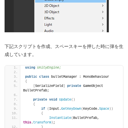
下記スクリプトを作成、スペースキーを押した時に弾を生
成しています。
using 
UnityEngine;
public
class
 bulletManager : MonoBehaviour
{
[
SerializeField
]
private
 GameObject 
BulletPrefab;
private
void
Update
()
{
if
(
Input.
GetKeyDown
(
KeyCode.
Space
))
{
Instantiate
(
BulletPrefab, 
this
.
transform
)
;
}