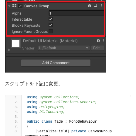
スクリプトを下記に変更。
using 
System.Collections;
using 
System.Collections.Generic;
using 
UnityEngine;
using 
DG.Tweening;
public
class
 fade : MonoBehaviour
{
[
SerializeField
]
private
 CanvasGroup 