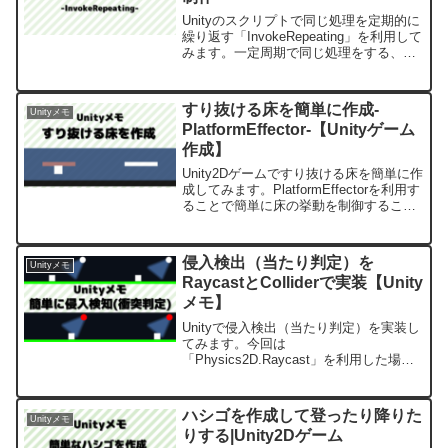
Unityのスクリプトで同じ処理を定期的に
繰り返す「InvokeRepeating」を利用して
みます。一定周期で同じ処理をする、定
期的に生成するのに利用できます。
すり抜ける床を簡単に作成-
Unityメモ
PlatformEffector-【Unityゲーム
作成】
Unity2Dゲームですり抜ける床を簡単に作
成してみます。PlatformEffectorを利用す
ることで簡単に床の挙動を制御すること
が出来ます。今回はアクションゲームに
ありがちなすり抜ける床を実装してみま
す。
侵入検出（当たり判定）を
Unityメモ
RaycastとColliderで実装【Unity
メモ】
Unityで侵入検出（当たり判定）を実装し
てみます。今回は
「Physics2D.Raycast」を利用した場合
と「ColliderのTrigger」を利用した場合の
2パターンで実装してみます。はじめに
Unityのバージョンは2021.3.1...
ハシゴを作成して登ったり降りた
Unityメモ
りする|Unity2Dゲーム