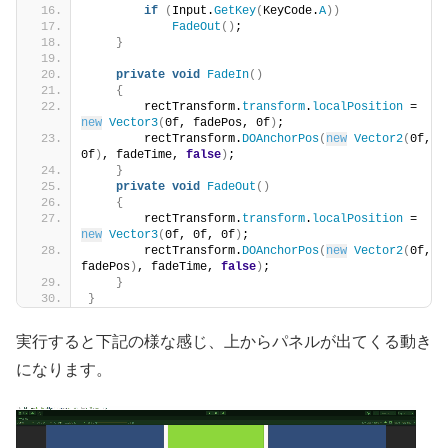
if
(
Input.
GetKey
(
KeyCode.
A
))
FadeOut
()
;
}
private
void
FadeIn
()
{
        rectTransform.
transform
.
localPosition
 = 
new
Vector3
(
0f, fadePos, 0f
)
;
        rectTransform.
DOAnchorPos
(
new
Vector2
(
0f, 
0f
)
, fadeTime, 
false
)
;
}
private
void
FadeOut
()
{
        rectTransform.
transform
.
localPosition
 = 
new
Vector3
(
0f, 0f, 0f
)
;
        rectTransform.
DOAnchorPos
(
new
Vector2
(
0f, 
fadePos
)
, fadeTime, 
false
)
;
}
}
実行すると下記の様な感じ、上からパネルが出てくる動き
になります。