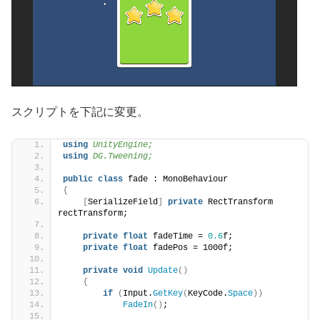
スクリプトを下記に変更。
using 
UnityEngine;
using 
DG.Tweening;
public
class
 fade : MonoBehaviour
{
[
SerializeField
]
private
 RectTransform 
rectTransform;
private
float
 fadeTime = 
0.6
f;
private
float
 fadePos = 1000f;
private
void
Update
()
{
if
(
Input.
GetKey
(
KeyCode.
Space
))
FadeIn
()
;