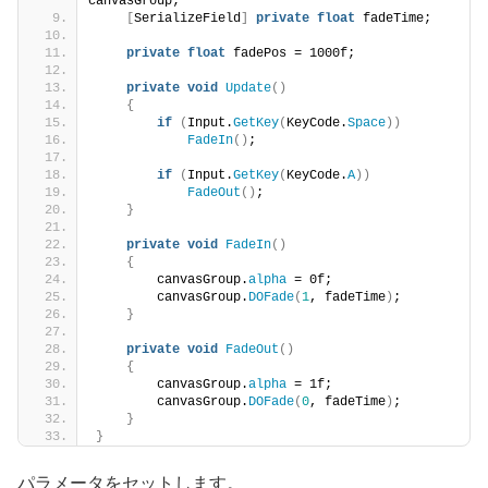
canvasGroup;
[
SerializeField
]
private
float
 fadeTime;
private
float
 fadePos = 1000f;
private
void
Update
()
{
if
(
Input.
GetKey
(
KeyCode.
Space
))
FadeIn
()
;
if
(
Input.
GetKey
(
KeyCode.
A
))
FadeOut
()
;
}
private
void
FadeIn
()
{
        canvasGroup.
alpha
 = 0f;
        canvasGroup.
DOFade
(
1
, fadeTime
)
;
}
private
void
FadeOut
()
{
        canvasGroup.
alpha
 = 1f;
        canvasGroup.
DOFade
(
0
, fadeTime
)
;
}
}
パラメータをセットします。