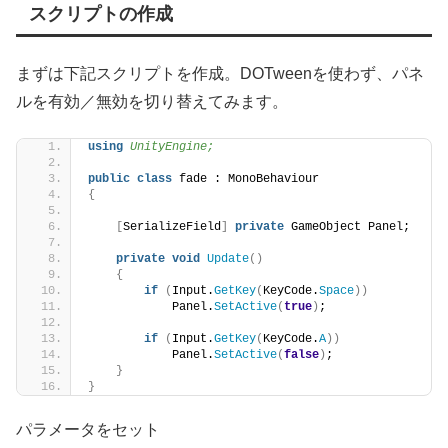
スクリプトの作成
まずは下記スクリプトを作成。DOTweenを使わず、パネ
ルを有効／無効を切り替えてみます。
using 
UnityEngine;
public
class
 fade : MonoBehaviour
{
[
SerializeField
]
private
 GameObject Panel;
private
void
Update
()
{
if
(
Input.
GetKey
(
KeyCode.
Space
))
            Panel.
SetActive
(
true
)
;
if
(
Input.
GetKey
(
KeyCode.
A
))
            Panel.
SetActive
(
false
)
;
}
}
パラメータをセット