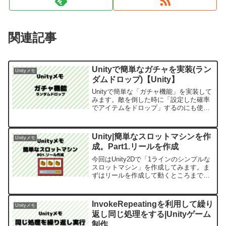
関連記事
Unityで簡単なガチャを実装(ラン
Unityメモ
ダムドロップ)【Unity】
Unityで簡単な「ガチャ機能」を実装して
みます。敵を倒した時に「設定した確率
でアイテムをドロップ」するのにも使え
たりする感じです。はじめにUnityのバー
ジョンは2021.3.14f1です。今回実装する
のは、下記のような赤玉が３個、黒玉
Unity|簡単なスロットマシンを作
Unityメモ
が...
成。Part1.リールを作成
今回はUnity2Dで「1ラインのシンプルな
スロットマシン」を作成してみます。ま
ずはリールを作成して動くところまで実
装していきます。はじめにUnityのバージ
ョンは2022.3.14f1です。「ボタンを押す
とリールが回転」、「自動でリールが...
InvokeRepeatingを利用して繰り
Unityメモ
返し同じ処理をする|Unityゲーム
制作