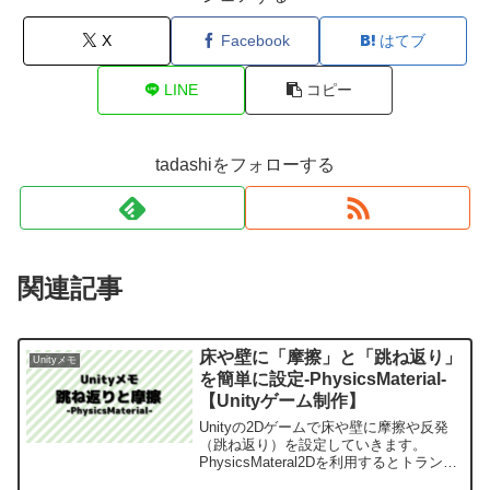
X
Facebook
はてブ
LINE
コピー
tadashiをフォローする
関連記事
床や壁に「摩擦」と「跳ね返り」
Unityメモ
を簡単に設定-PhysicsMaterial-
【Unityゲーム制作】
Unityの2Dゲームで床や壁に摩擦や反発
（跳ね返り）を設定していきます。
PhysicsMateral2Dを利用するとトランポ
リンのような跳ね返る床、氷の様なツル