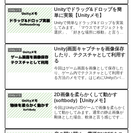
ツルすべる床が簡単に設定できます。
Unityでドラッグ&ドロップを簡
Unityメモ
単に実装【Unityメモ】
Unityで簡単なドラッグ&ドロップを実装
してみます。「マウスでオブジェクトを
選択」、「好きな場所に移動」と言う感
じですね。はじめにUnityのバージョンは
2021.3.14f1です。OnMouseDragを利用
して簡単に実装してみます。実...
Unity|画面キャプチャを画像保存
Unityメモ
したり、テクスチャとして利用す
る
今回はゲーム画面を画像として保存した
り、ゲーム内でテクスチャとして利用す
る方法のメモです。はじめにUnityのバー
ジョンは2022.3.10f1です。ゲーム画面を
画像にしたり、ゲーム内で利用できるよ
うにしてみます。実装開始まずはゲーム
2D画像を柔らかくして動かす
Unityメモ
画面を...
(softbody)【Unityメモ】
今回はUnityの2Dゲームで画像を柔らかく
して動かしてみます。通常の静止画像が
剛体とした場合、軟体と言う感じです
ね。はじめにUnityのバージョンは
2021.3.14f1です。下記にて、2D画像に骨
（Bone）を設定して動かすのを実装し