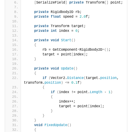
[
SerializeField
]
private
 Transform
[]
 point;
private
 Rigidbody2D rb;
private
float
 speed = 
2.0
f;
private
 Transform target;
private
int
 index = 
0
;
private
void
Start
()
{
        rb = GetComponent
<
Rigidbody2D
>()
;
        target = point
[
index
]
;
}
private
void
Update
()
{
if
(
Vector2.
Distance
(
target.
position
, 
transform.
position
)
<
= 
0.1
f
)
{
if
(
index != point.
Length
 - 
1
)
{
                index++;
                target = point
[
index
]
;
}
}
}
void
FixedUpdate
()
{