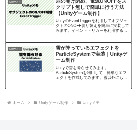
扉の開け閉め、電源ONOFFをス
Unityメモ
ま...
クリプト無しで簡単に行う方法
【Unityゲーム制作】
UnityのEventTriggerを利用してオブジェ
クトのONOFF切り替えを簡単に実装して
みます。イベントトリガーを利用するこ
とで扉の開け閉めなどの見た目変更をス
クリプト無しで簡単に実装できます。一
例ですが、クリックでの切り替えを実装
雪が降っているエフェクトを
Unityメモ
してみます。
ParticleSystemで実装｜Unityゲ
ーム制作
Unityで雪を降らせてみます。
ParticleSystemを利用して、簡単なエフ
ェクトを作成してみます。雪以外にも何
かを降らせたりするのはParticleSystem
を利用することで実装することが出来ま
す。
ホーム
Unityゲーム制作
Unityメモ